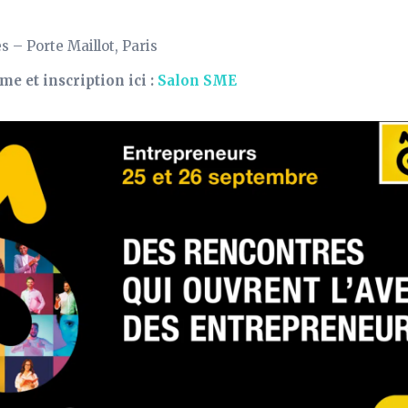
s – Porte Maillot, Paris
e et inscription ici :
Salon SME