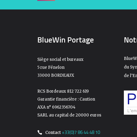
BlueWin Portage
Not
BlueW
Siège social et bureaux
du Syn
5 rue Fénelon
33000 BORDEAUX
de l’E
RCS Bordeaux 812 722 619
Garantie financière : Caution
AXA n° 6962356704
SARL au capital de 20000 euros
+33(0)7 86 44 48 10
Contact