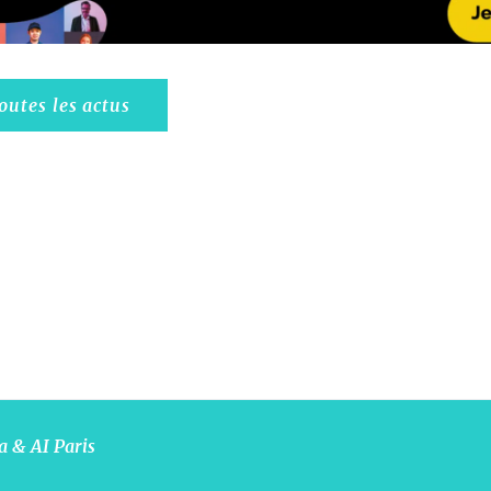
outes les actus
a & AI Paris