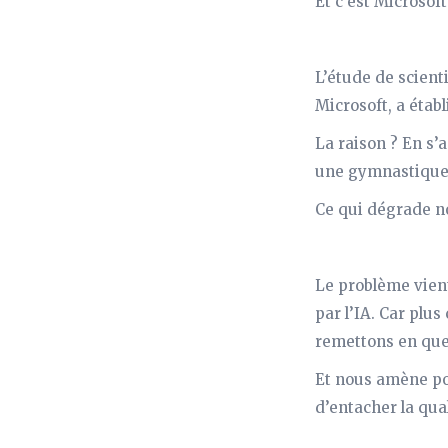
Et c’est Microsoft 
L’étude de scient
Microsoft, a établ
La raison ? En s’
une gymnastique i
Ce qui dégrade no
Le problème vien
par l’IA. Car plus
remettons en que
Et nous amène po
d’entacher la qual