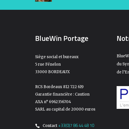
BlueWin Portage
Not
BlueW
Siège social et bureaux
du Syn
5 rue Fénelon
33000 BORDEAUX
de l’E
RCS Bordeaux 812 722 619
Garantie financière : Caution
AXA n° 6962356704
SARL au capital de 20000 euros
+33(0)7 86 44 48 10
Contact