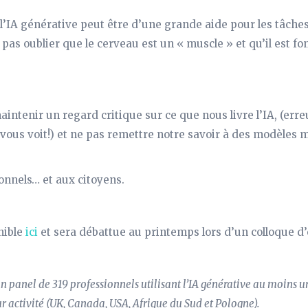
, l’IA générative peut être d’une grande aide pour les tâches
t pas oublier que le cerveau est un « muscle » et qu’il est f
intenir un regard critique sur ce que nous livre l’IA, (erre
vous voit!) et ne pas remettre notre savoir à des modèles
onnels… et aux citoyens.
nible
ici
et sera débattue au printemps lors d’un colloque d’
un panel de 319 professionnels utilisant l’IA générative au moins 
ur activité (UK, Canada, USA, Afrique du Sud et Pologne).